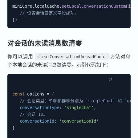
miniCore
.
localCache
.
setLocalConversationCustomField
// 设置会话自定义字段成功。
}
)
对会话的未读消息数清零
你可以调用
方法对单
clearConversationUnreadCount
个本地会话的未读消息数清零。示例代码如下：
const
 options 
=
{
// 会话类型：单聊和群聊分别为 `singleChat` 和 `group
conversationType
:
'singleChat'
,
// 会话 ID。
conversationId
:
'conversationId'
}