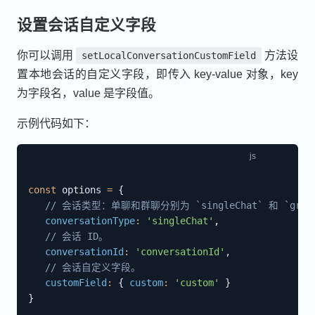
设置会话自定义字段
你可以调用
方法设
setLocalConversationCustomField
置本地会话的自定义字段，即传入 key-value 对象，key
为字段名，value 是字段值。
示例代码如下：
const
 options 
=
{
// 会话类型：单聊和群聊分别为 `singleChat` 和 `group
conversationType
:
'singleChat'
,
// 会话 ID。
conversationId
:
'conversationId'
,
// 会话自定义字段。
customField
:
{
custom
:
'custom'
}
}