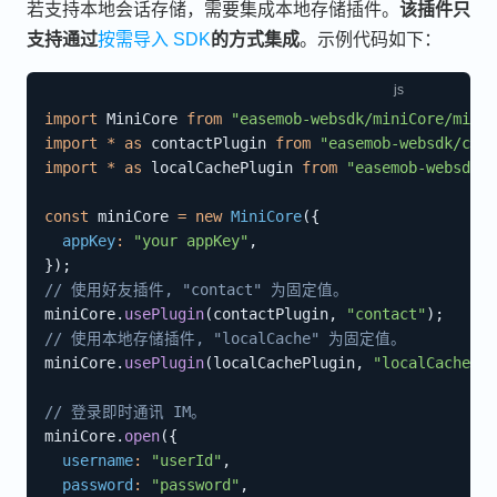
若支持本地会话存储，需要集成本地存储插件。
该插件只
支持通过
按需导入 SDK
的方式集成
。示例代码如下：
import
 MiniCore 
from
"easemob-websdk/miniCore/miniC
import
*
as
 contactPlugin 
from
"easemob-websdk/cont
import
*
as
 localCachePlugin 
from
"easemob-websdk/l
const
 miniCore 
=
new
MiniCore
(
{
appKey
:
"your appKey"
,
}
)
;
// 使用好友插件, "contact" 为固定值。
miniCore
.
usePlugin
(
contactPlugin
,
"contact"
)
;
// 使用本地存储插件, "localCache" 为固定值。
miniCore
.
usePlugin
(
localCachePlugin
,
"localCache"
)
;
// 登录即时通讯 IM。
miniCore
.
open
(
{
username
:
"userId"
,
password
:
"password"
,