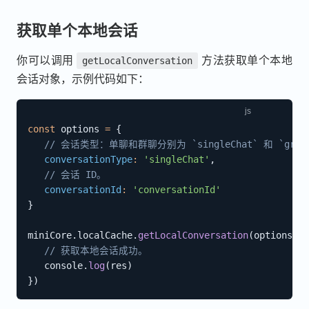
获取单个本地会话
你可以调用
方法获取单个本地
getLocalConversation
会话对象，示例代码如下：
const
 options 
=
{
// 会话类型：单聊和群聊分别为 `singleChat` 和 `group
conversationType
:
'singleChat'
,
// 会话 ID。
conversationId
:
'conversationId'
}
miniCore
.
localCache
.
getLocalConversation
(
options
)
.
t
// 获取本地会话成功。
   console
.
log
(
res
)
}
)