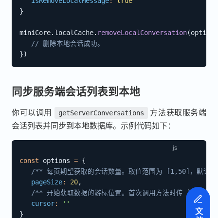
isRemoveLocalMessage
:
true
}
miniCore
.
localCache
.
removeLocalConversation
(
options
// 删除本地会话成功。
}
)
同步服务端会话列表到本地
你可以调用
方法获取服务端
getServerConversations
会话列表并同步到本地数据库。示例代码如下：
const
 options 
=
{
/** 每页期望获取的会话数量。取值范围为 [1,50]，默认为 
pageSize
:
20
,
/** 开始获取数据的游标位置。首次调用方法时传 `null` 
cursor
:
''
}