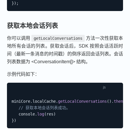
}
)
;
获取本地会话列表
你可以调用
方法一次性获取本
getLocalConversations
地所有会话的列表。获取会话后，SDK 按照会话活跃时
间（最新一条消息的时间戳）的倒序返回会话列表。会话
列表数据为 <ConversationItem[]> 结构。
示例代码如下：
miniCore
.
localCache
.
getLocalConversations
(
)
.
then
(
(
r
// 获取本地会话列表成功。
   console
.
log
(
res
)
}
)