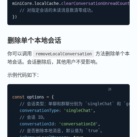
miniCore
.
localCache
.
clearConversationUnreadCount
(
op
// 对指定会话的未读消息数清零成功。
}
)
删除单个本地会话
你可以调用
方法删除单个本
removeLocalConversation
地会话。会话删除后，其他用户不受影响。
示例代码如下：
const
 options 
=
{
// 会话类型：单聊和群聊分别为 `singleChat` 和 `group
conversationType
:
'singleChat'
,
// 会话 ID。
conversationId
:
'conversationId'
,
// 是否删除本地消息, 默认值为 `true`。