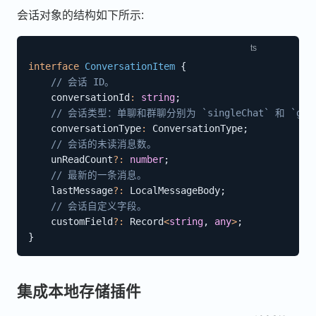
会话对象的结构如下所示:
interface
ConversationItem
{
// 会话 ID。
	conversationId
:
string
;
// 会话类型：单聊和群聊分别为 `singleChat` 和 `grou
	conversationType
:
 ConversationType
;
// 会话的未读消息数。
	unReadCount
?
:
number
;
// 最新的一条消息。
	lastMessage
?
:
 LocalMessageBody
;
// 会话自定义字段。
	customField
?
:
 Record
<
string
,
any
>
;
}
集成本地存储插件