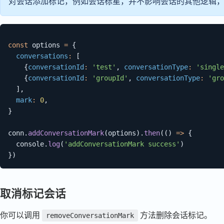
对会话添加标记，例如会话标星，并不影响会话的其他逻辑
const
 options 
=
{
conversations
:
[
{
conversationId
:
'test'
,
conversationType
:
'single
{
conversationId
:
'groupId'
,
conversationType
:
'gro
]
,
mark
:
0
,
}
conn
.
addConversationMark
(
options
)
.
then
(
(
)
=>
{
  console
.
log
(
'addConversationMark success'
)
}
)
取消标记会话
你可以调用
方法删除会话标记。
removeConversationMark