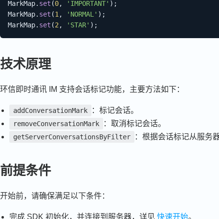
MarkMap
.
set
(
0
,
'IMPORTANT'
)
;
MarkMap
.
set
(
1
,
'NORMAL'
)
;
MarkMap
.
set
(
2
,
'STAR'
)
;
技术原理
环信即时通讯 IM 支持会话标记功能，主要方法如下：
：标记会话。
addConversationMark
：取消标记会话。
removeConversationMark
：根据会话标记从服务
getServerConversationsByFilter
前提条件
开始前，请确保满足以下条件：
完成 SDK 初始化，并连接到服务器，详见
快速开始
。