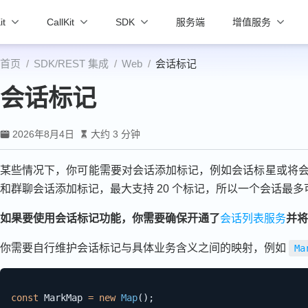
it
CallKit
SDK
服务端
增值服务
首页
SDK/REST 集成
Web
会话标记
会话标记
2026年8月4日
大约 3 分钟
某些情况下，你可能需要对会话添加标记，例如会话标星或将会话
和群聊会话添加标记，最大支持 20 个标记，所以一个会话最多可
如果要使用会话标记功能，你需要确保开通了
会话列表服务
并将
你需要自行维护会话标记与具体业务含义之间的映射，例如
Ma
const
 MarkMap 
=
new
Map
(
)
;