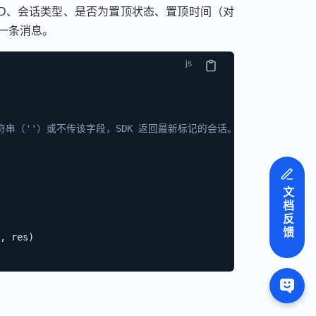
ID、会话类型、是否为置顶状态、置顶时间（对
一条消息。
符串（''）或不传该字段，SDK 返回最新标记的会话。后续调用传入上一次查询
文档反馈
,
 res
)