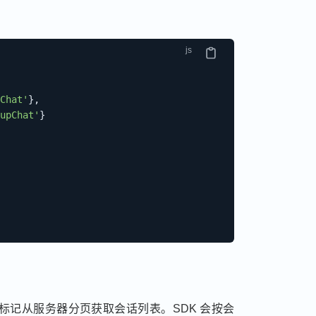
Chat'
}
,
upChat'
}
标记从服务器分页获取会话列表。SDK 会按会