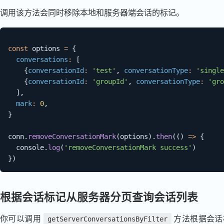
调用该方法会同时移除本地和服务器端会话的标记。
const
 options 
=
{
conversations
:
[
{
conversationId
:
'test'
,
conversationType
:
'single
{
conversationId
:
'groupId'
,
conversationType
:
'gro
]
,
mark
:
0
,
}
conn
.
removeConversationMark
(
options
)
.
then
(
(
)
=>
{
  console
.
log
(
'removeConversationMark success'
)
}
)
根据会话标记从服务器分页查询会话列表
你可以调用
方法根据会话
getServerConversationsByFilter