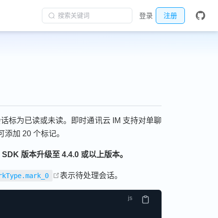
搜索关键词
登录
注册
标为已读或未读。即时通讯云 IM 支持对单聊
添加 20 个标记。
 SDK 版本升级至 4.4.0 或以上版本。
open in new window
表示待处理会话。
rkType.mark_0