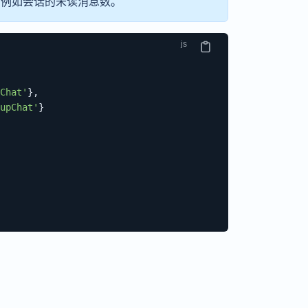
，例如会话的未读消息数。
Chat'
}
,
upChat'
}