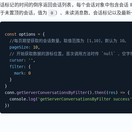
话标记的时间的倒序返回会话列表，每个会话对象中包含会话 
于未置顶的会话，值为
）、未读消息数、会话标记以及最新
0
const
 options 
=
{
//每页期望获取的会话数量。取值范围为 [1,10]，默认为 10。
pageSize
:
10
,
// 开始获取数据的游标位置。首次调用方法时传 `null` 、空字
cursor
:
''
,
filter
:
{
mark
:
0
}
}
conn
.
getServerConversationsByFilter
(
)
.
then
(
(
res
)
=>
{
  console
.
log
(
'getServerConversationsByFilter success'
}
)