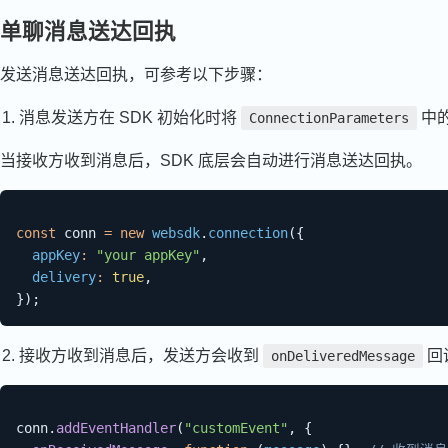
单聊消息送达回执
发送消息送达回执，可参考以下步骤：
消息发送方在 SDK 初始化时将
中
ConnectionParameters
当接收方收到消息后，SDK 底层会自动进行消息送达回执。
const
 conn 
=
new
websdk
.
connection
(
{
appKey
:
"your appKey"
,
delivery
:
true
,
}
)
;
接收方收到消息后，发送方会收到
回
onDeliveredMessage
conn
.
addEventHandler
(
"customEvent"
,
{