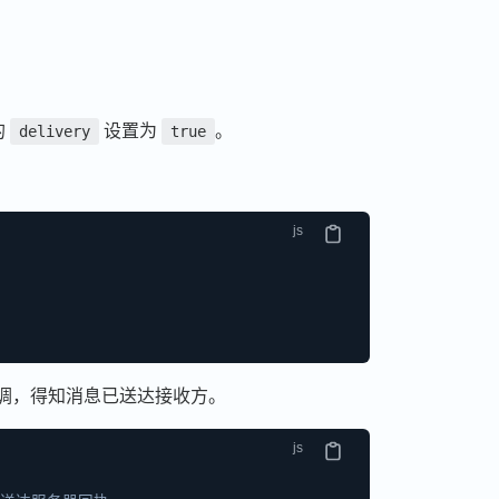
的
设置为
。
delivery
true
调，得知消息已送达接收方。