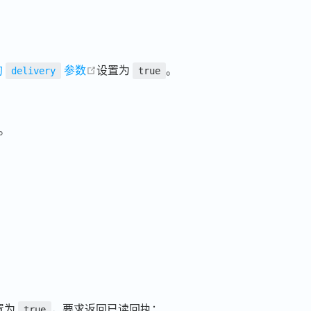
open in new window
的
参数
设置为
。
delivery
true
。
。
置为
，要求返回已读回执；
true