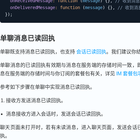
onReceivedMessage
:
function
(
message
)
{
}
,
// 收到消
onDeliveredMessage
:
function
(
message
)
{
}
,
// 收到
}
)
;
单聊消息已读回执
单聊既支持消息已读回执，也支持
会话已读回执
。我们建议你
单聊消息的已读回执有效期与消息在服务端的存储时间一致，
息在服务端的存储时间与你订阅的套餐包有关，详见
IM 套餐
参考如下步骤在单聊中实现消息已读回执。
接收方发送消息已读回执。
消息接收方进入会话时，发送会话已读回执。
聊天页面未打开时，若有未读消息，进入聊天页面，发送会话
执。