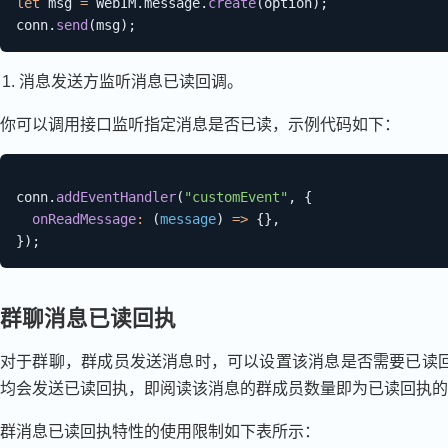
let
 msg 
=
 WebIM
.
message
.
create
(
option
)
;
conn
.
send
(
msg
)
;
消息发送方监听消息已读回调。
你可以调用接口监听指定消息是否已读，示例代码如下：
conn
.
addEventHandler
(
"customEvent"
,
{
onReadMessage
:
(
message
)
=>
{
}
,
}
)
;
群聊消息已读回执
对于群聊，群成员发送消息时，可以设置该消息是否需要已读回
均会发送已读回执，即阅读该消息的群成员数量即为已读回执的
群消息已读回执特性的使用限制如下表所示：