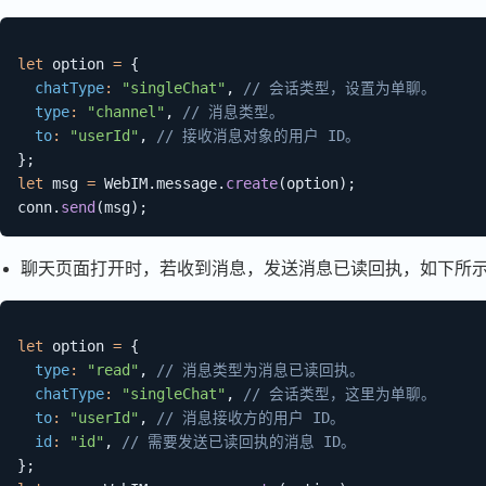
let
 option 
=
{
chatType
:
"singleChat"
,
// 会话类型，设置为单聊。
type
:
"channel"
,
// 消息类型。
to
:
"userId"
,
// 接收消息对象的用户 ID。
}
;
let
 msg 
=
 WebIM
.
message
.
create
(
option
)
;
conn
.
send
(
msg
)
;
聊天页面打开时，若收到消息，发送消息已读回执，如下所
let
 option 
=
{
type
:
"read"
,
// 消息类型为消息已读回执。
chatType
:
"singleChat"
,
// 会话类型，这里为单聊。
to
:
"userId"
,
// 消息接收方的用户 ID。
id
:
"id"
,
// 需要发送已读回执的消息 ID。
}
;