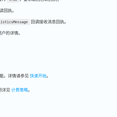
读回执。
回调接收消息回执。
tisticsMessage
用户的详情。
功能。详情请参见
快速开始
。
用详见
计费策略
。