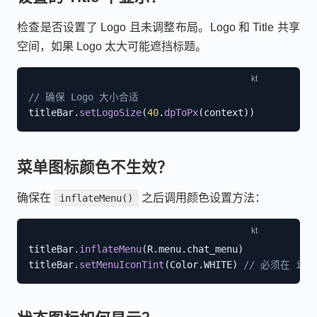
检查是否设置了 Logo 且未调整布局。Logo 和 Title 共享
空间，如果 Logo 太大可能遮挡标题。
// 确保 Logo 大小合适
titleBar
.
setLogoSize
(
40
.
dpToPx
(
context
)
)
菜单图标颜色不生效？
确保在
之后调用颜色设置方法：
inflateMenu()
titleBar
.
inflateMenu
(
R
.
menu
.
chat_menu
)
titleBar
.
setMenuIconTint
(
Color
.
WHITE
)
// 必须在 infl