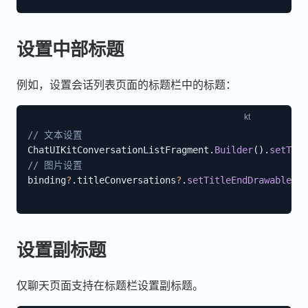
设置中部标题
例如，设置会话列表页面的标题栏中的标题：
// 文本设置
ChatUIKitConversationListFragment
.
Builder
(
)
.
setTitl
// 图片设置
binding
?
.
titleConversations
?
.
setTitleEndDrawable
(
R
.
设置副标题
仅聊天页面支持在标题栏设置副标题。