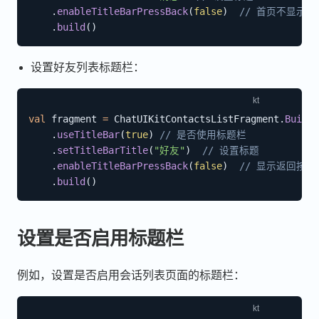
.
enableTitleBarPressBack
(
false
)
// 首页不显示返
.
build
(
)
设置好友列表标题栏：
val
 fragment 
=
 ChatUIKitContactsListFragment
.
Builde
.
useTitleBar
(
true
)
// 是否使用标题栏
.
setTitleBarTitle
(
"好友"
)
// 设置标题
.
enableTitleBarPressBack
(
false
)
// 显示返回按钮
.
build
(
)
设置是否启用标题栏
例如，设置是否启用会话列表页面的标题栏：