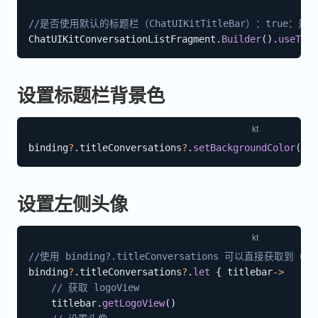
//是否使用默认的标题栏（ChatUIKitTitleBar）：true：是；
ChatUIKitConversationListFragment
.
Builder
(
)
.
useTitl
设置标题栏背景色
binding
?
.
titleConversations
?
.
setBackgroundColor
(
Con
设置左侧头像
//使用 binding?.titleConversations 可以直接获取到 Chat
binding
?
.
titleConversations
?
.
let
{
 titlebar
->
// 获取 logoView
    titlebar
.
getLogoView
(
)