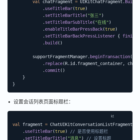
val
 chatFragment 
=
 UIKitChatFragment
.
Builde
.
useTitleBar
(
true
)
.
setTitleBarTitle
(
"张三"
)
.
setTitleBarSubTitle
(
"在线"
)
.
enableTitleBarPressBack
(
true
)
.
setTitleBarBackPressListener
{
finish
(
.
build
(
)
        supportFragmentManager
.
beginTransaction
(
)
.
replace
(
R
.
id
.
fragment_container
,
 chatF
.
commit
(
)
}
}
设置会话列表页面标题栏：
val
 fragment 
=
 ChatUIKitConversationListFragment
.
Bu
.
useTitleBar
(
true
)
// 是否使用标题栏
.
setTitleBarTitle
(
"消息"
)
// 设置标题