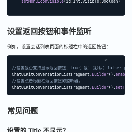
setMenuIconVisible
(
id
:
Int
,
visible
:
Boolean
)
设置返回按钮和事件监听
例如，设置会话列表页面的标题栏中的返回按钮：
//设置是否支持显示返回按钮：true：是；(默认) false: 否。
ChatUIKitConversationListFragment
.
Builder
(
)
.
enableT
//设置点击标题栏返回按钮的监听器。 
ChatUIKitConversationListFragment
.
Builder
(
)
.
setTitl
常见问题
设置的 Title 不显示？