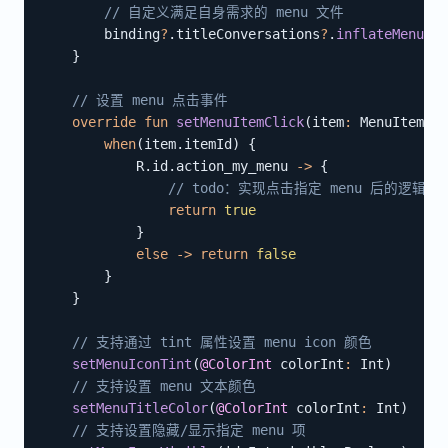
// 自定义满足自身需求的 menu 文件
        binding
?
.
titleConversations
?
.
inflateMenu
(
R
.
}
// 设置 menu 点击事件
override
fun
setMenuItemClick
(
item
:
 MenuItem
)
:
 
when
(
item
.
itemId
)
{
            R
.
id
.
action_my_menu 
->
{
// todo：实现点击指定 menu 后的逻辑处
return
true
}
else
->
return
false
}
}
// 支持通过 tint 属性设置 menu icon 颜色
setMenuIconTint
(
@ColorInt
 colorInt
:
 Int
)
// 支持设置 menu 文本颜色
setMenuTitleColor
(
@ColorInt
 colorInt
:
 Int
)
// 支持设置隐藏/显示指定 menu 项