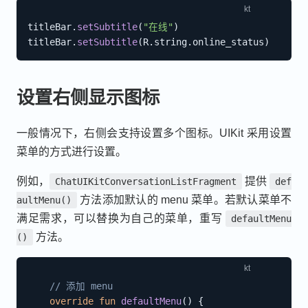
titleBar
.
setSubtitle
(
"在线"
)
titleBar
.
setSubtitle
(
R
.
string
.
online_status
)
设置右侧显示图标
一般情况下，右侧会支持设置多个图标。UIKit 采用设置
菜单的方式进行设置。
例如，
提供
ChatUIKitConversationListFragment
def
方法添加默认的 menu 菜单。若默认菜单不
aultMenu()
满足需求，可以替换为自己的菜单，重写
defaultMenu
方法。
()
// 添加 menu
override
fun
defaultMenu
(
)
{