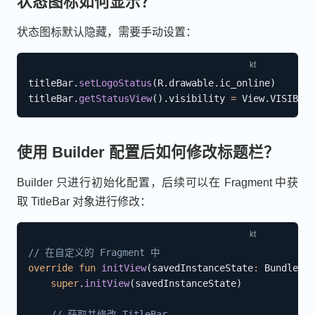
状态图标如何显示？
状态图标默认隐藏，需要手动设置：
titleBar
.
setLogoStatus
(
R
.
drawable
.
ic_online
)
titleBar
.
getStatusView
(
)
.
visibility 
=
 View
.
使用 Builder 配置后如何修改标题栏？
Builder 只进行初始化配置，后续可以在 Fragment 中获
取 TitleBar 对象进行修改：
// 在自定义的 Fragment 中
override
fun
initView
(
savedInstanceState
:
 Bundle
?
)
super
.
initView
(
savedInstanceState
)
// 获取并修改 TitleBar