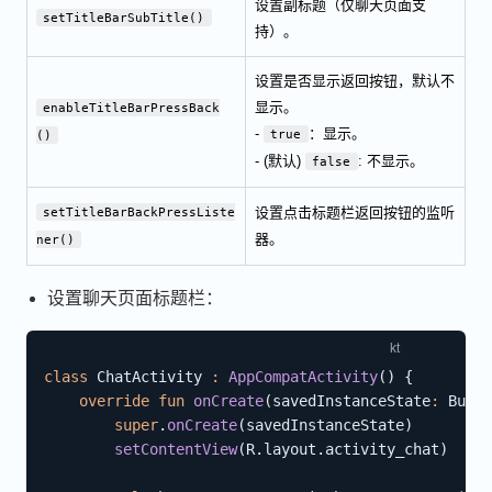
设置副标题（仅聊天页面支
setTitleBarSubTitle()
持）。
设置是否显示返回按钮，默认不
显示。
enableTitleBarPressBack
-
：显示。
true
()
- (默认)
: 不显示。
false
设置点击标题栏返回按钮的监听
setTitleBarBackPressListe
器。
ner()
设置聊天页面标题栏：
class
 ChatActivity 
:
AppCompatActivity
(
)
{
override
fun
onCreate
(
savedInstanceState
:
 Bundl
super
.
onCreate
(
savedInstanceState
)
setContentView
(
R
.
layout
.
activity_chat
)