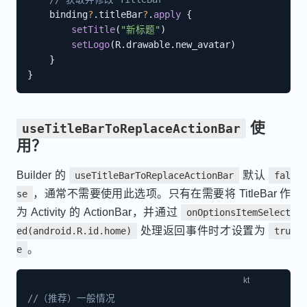
    binding
?
.
titleBar
?
.
apply
{
setTitle
(
"新标题"
)
setLogo
(
R
.
drawable
.
new_avatar
)
}
}
使
useTitleBarToReplaceActionBar
用？
Builder 的
默认
useTitleBarToReplaceActionBar
fal
，通常不需要使用此选项。只有在需要将 TitleBar 作
se
为 Activity 的 ActionBar，并通过
onOptionsItemSelect
处理返回事件时才设置为
ed(android.R.id.home)
tru
。
e
//（推荐）一般情况