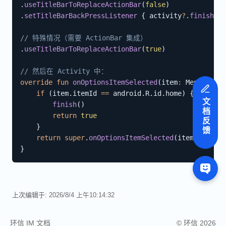
.
useTitleBarToReplaceActionBar
(
false
)
.
setTitleBarBackPressListener
{
 activity
?
.
finish
(
)
// 特殊情况（需要 ActionBar 集成）
.
useTitleBarToReplaceActionBar
(
true
)
// 然后在 Activity 中：
override
fun
onOptionsItemSelected
(
item
:
 MenuItem
)
:
if
(
item
.
itemId 
==
 android
.
R
.
id
.
home
)
{
文档反馈
finish
(
)
return
true
}
return
super
.
onOptionsItemSelected
(
item
)
}
上次编辑于:
2026/8/4 上午10:14:32
环信 IM 文档
© 环信 2026