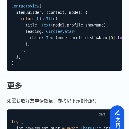
ContactsView
(
  itemBuilder
:
(
context
,
 model
)
{
return
ListTile
(
      title
:
Text
(
model
.
profile
.
showName
)
,
      leading
:
CircleAvatar
(
        child
:
Text
(
model
.
profile
.
showName
[
0
]
.
toUpp
)
,
)
;
}
,
)
;
更多
如需获取好友申请数量，参考以下示例代码：
文档反馈
try
{
  int newRequestCount 
=
await
ChatUIKit
.
instance
.
co