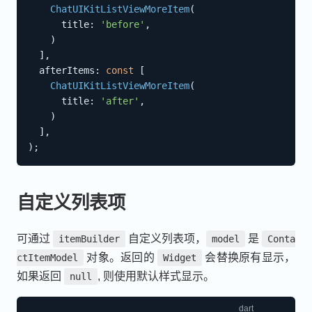
ChatUIKitListViewMoreItem
(
      title
:
'before'
,
)
]
,
  afterItems
:
const
[
ChatUIKitListViewMoreItem
(
      title
:
'after'
,
)
]
,
)
;
自定义列表项
可通过
自定义列表项，
是
itemBuilder
model
Conta
对象。返回的
会替换原有显示，
ctItemModel
Widget
如果返回
, 则使用默认样式显示。
null