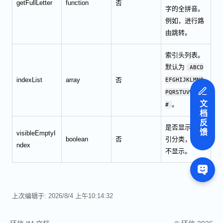
getFullLetter
function
否
字的全拼音。
例如，进行路
由跳转。
索引头列表。
默认为
ABCD
indexList
array
否
EFGHIJKLMNO
PQRSTUVWXYZ
文档反馈
。
#
是否显示空索
visibleEmptyI
boolean
否
引分类，默认
ndex
不显示。
上次编辑于:
2026/8/4 上午10:14:32