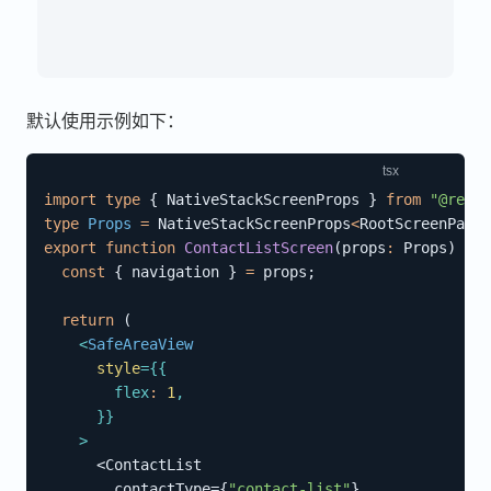
默认使用示例如下：
import
type
{
 NativeStackScreenProps 
}
from
"@react
type
Props
=
 NativeStackScreenProps
<
RootScreenParam
export
function
ContactListScreen
(
props
:
 Props
)
{
const
{
 navigation 
}
=
 props
;
return
(
<
SafeAreaView
style
=
{
{
        flex
:
1
,
}
}
>
      <ContactList

        contactType=
{
"contact-list"
}