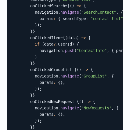
        onClickedSearch=
{
(
)
=>
{
          navigation
.
navigate
(
"SearchContact"
,
{
            params
:
{
 searchType
:
"contact-list"
}
,
}
)
;
}
}
        onClickedItem=
{
(
data
)
=>
{
if
(
data
?.
userId
)
{
            navigation
.
push
(
"ContactInfo"
,
{
 params
}
}
}
        onClickedGroupList=
{
(
)
=>
{
          navigation
.
navigate
(
"GroupList"
,
{
            params
:
{
}
,
}
)
;
}
}
        onClickedNewRequest=
{
(
)
=>
{
          navigation
.
navigate
(
"NewRequests"
,
{
            params
:
{
}
,
}
)
;
}
}