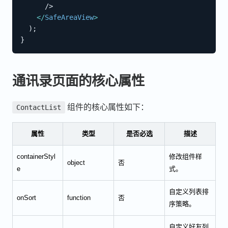
      />

</
SafeAreaView
>
)
;
}
通讯录页面的核心属性
组件的核心属性如下：
ContactList
属性
类型
是否必选
描述
containerStyl
修改组件样
object
否
e
式。
自定义列表排
onSort
function
否
序策略。
自定义好友列