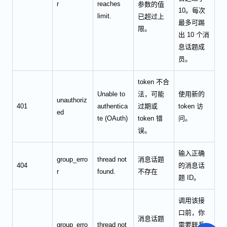
r
reaches
参数的值
10。每次
limit.
已超过上
最多可踢
限。
出 10 个消
息话题成
员。
token 不合
Unable to
法，可能
使用新的
unauthoriz
401
authentica
过期或
token 访
ed
te (OAuth)
token 错
问。
误。
输入正确
group_erro
thread not
消息话题
404
的消息话
r
found.
不存在
题 ID。
调用该接
口前，你
消息话题
group_erro
thread not
需要联系