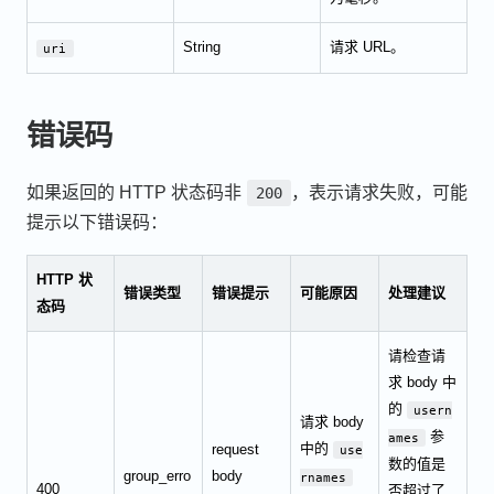
String
请求 URL。
uri
错误码
如果返回的 HTTP 状态码非
，表示请求失败，可能
200
提示以下错误码：
HTTP 状
错误类型
错误提示
可能原因
处理建议
态码
请检查请
求 body 中
的
usern
请求 body
参
ames
中的
request
use
数的值是
group_erro
body
rnames
400
否超过了