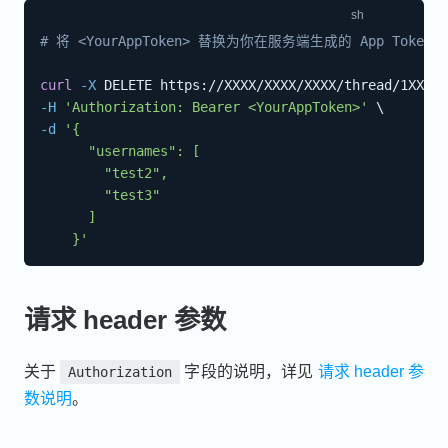
# 将 <YourAppToken> 替换为你在服务端生成的 App Token
curl
-X
 DELETE https://XXXX/XXXX/XXXX/thread/1XXXX7
-H
'Authorization: Bearer <YourAppToken>'
\
-d
'{

      "usernames": [

        "test2",

        "test3"

      ]

    }'
请求 header 参数
关于
字段的说明，详见
请求 header 参
Authorization
数说明
。