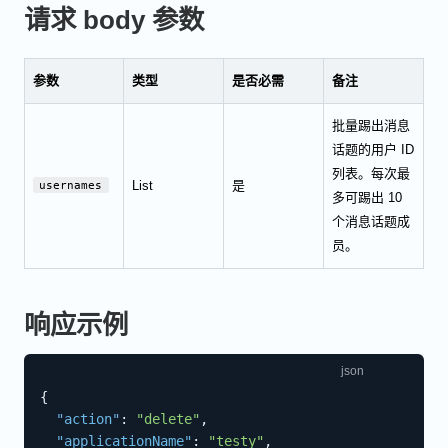
请求 body 参数
参数
类型
是否必需
备注
批量踢出消息
话题的用户 ID
列表。每次最
List
是
usernames
多可踢出 10
个消息话题成
员。
响应示例
{
"action"
:
"delete"
,
"applicationName"
:
"testy"
,