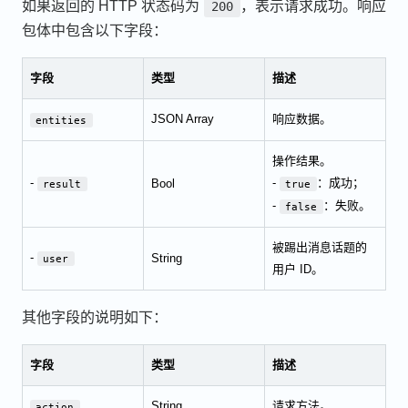
如果返回的 HTTP 状态码为
，表示请求成功。响应
200
包体中包含以下字段：
字段
类型
描述
JSON Array
响应数据。
entities
操作结果。
-
-
：成功；
Bool
result
true
-
：失败。
false
被踢出消息话题的
-
String
user
用户 ID。
其他字段的说明如下：
字段
类型
描述
String
请求方法。
action