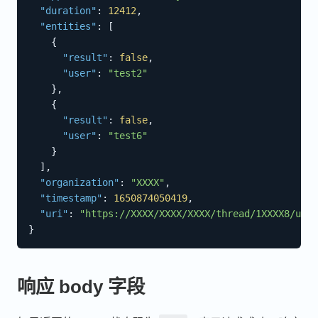
"duration"
:
12412
,
"entities"
:
[
{
"result"
:
false
,
"user"
:
"test2"
}
,
{
"result"
:
false
,
"user"
:
"test6"
}
]
,
"organization"
:
"XXXX"
,
"timestamp"
:
1650874050419
,
"uri"
:
"https://XXXX/XXXX/XXXX/thread/1XXXX8/user
}
响应 body 字段