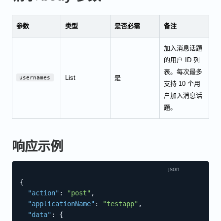
参数
类型
是否必需
备注
加入消息话题
的用户 ID 列
表。每次最多
List
是
usernames
支持 10 个用
户加入消息话
题。
响应示例
{
"action"
:
"post"
,
"applicationName"
:
"testapp"
,
"data"
:
{