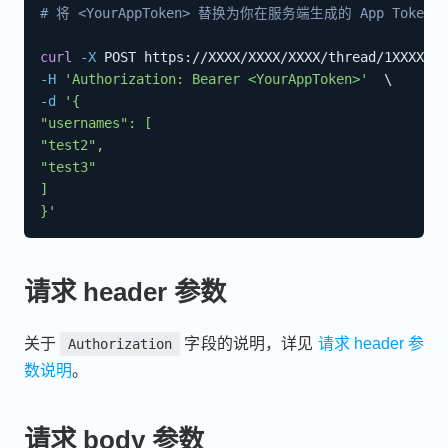
# 将 <YourAppToken> 替换为你在服务端生成的 App Token
curl
-X
 POST https://XXXX/XXXX/XXXX/thread/1XXXX7/u
-H
'Authorization: Bearer <YourAppToken>'
\
-d
'{

"usernames": [

"test2",

"test3"

]

}'
请求 header 参数
关于
字段的说明，详见
请求 header 参
Authorization
数说明
。
请求 body 参数