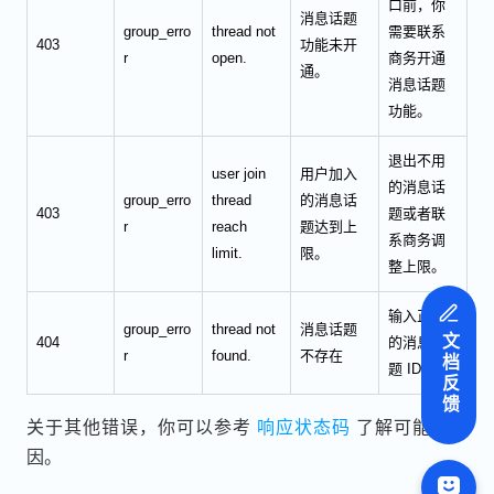
口前，你
消息话题
group_erro
thread not
需要联系
403
功能未开
r
open.
商务开通
通。
消息话题
功能。
退出不用
user join
用户加入
的消息话
group_erro
thread
的消息话
403
题或者联
r
reach
题达到上
系商务调
limit.
限。
整上限。
输入正确
group_erro
thread not
消息话题
文档反馈
404
的消息话
r
found.
不存在
题 ID。
关于其他错误，你可以参考
响应状态码
了解可能的原
因。