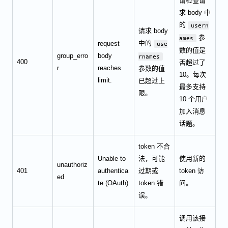
请检查请
求 body 中
的
usern
请求 body
参
ames
中的
request
use
数的值是
group_erro
body
rnames
400
否超过了
r
reaches
参数的值
10。每次
limit.
已超过上
最多支持
限。
10 个用户
加入消息
话题。
token 不合
Unable to
法，可能
使用新的
unauthoriz
401
authentica
过期或
token 访
ed
te (OAuth)
token 错
问。
误。
调用该接