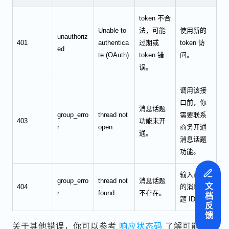
token 不合
Unable to
法，可能
使用新的
unauthoriz
401
authentica
过期或
token 访
ed
te (OAuth)
token 错
问。
误。
调用该接
口前，你
消息话题
group_erro
thread not
需要联系
403
功能未开
r
open.
商务开通
通。
消息话题
功能。
输入正确
group_erro
thread not
消息话题
文档反馈
404
的消息话
r
found.
不存在。
题 ID。
关于其他错误，你可以参考
响应状态码
了解可能的原