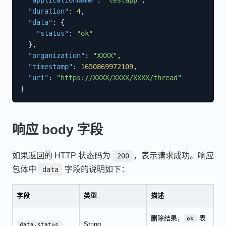
"applicationName"
:
"testapp"
,
"duration"
:
4
,
"data"
:
{
"status"
:
"ok"
}
,
"organization"
:
"XXXX"
,
"timestamp"
:
1650869972109
,
"uri"
:
"https://XXXX/XXXX/XXXX/thread"
}
响应 body 字段
如果返回的 HTTP 状态码为
，表示请求成功。响应
200
包体中
字段的说明如下：
data
字段
类型
描述
删除结果，
表
ok
String
data.status