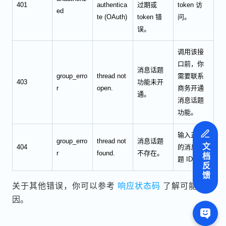
401
authentica
过期或
token 访
ed
te (OAuth)
token 错
问。
误。
调用该接
口前，你
消息话题
group_erro
thread not
需要联系
403
功能未开
r
open.
商务开通
通。
消息话题
功能。
输入正确
group_erro
thread not
消息话题
文档反馈
404
的消息话
r
found.
不存在。
题 ID。
关于其他错误，你可以参考
响应状态码
了解可能的原
因。