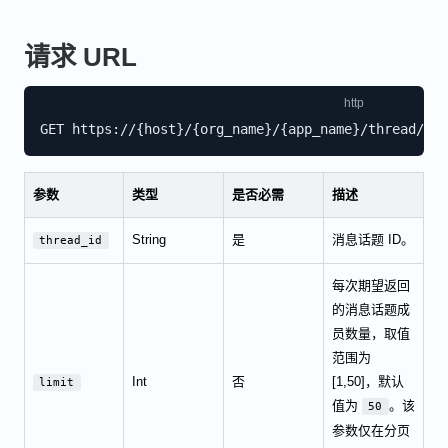
请求 URL
参数
类型
是否必需
描述
String
是
消息话题 ID。
thread_id
每次期望返回
的消息话题成
员数量，取值
范围为
Int
否
[1,50]，默认
limit
值为
。该
50
参数仅在分页