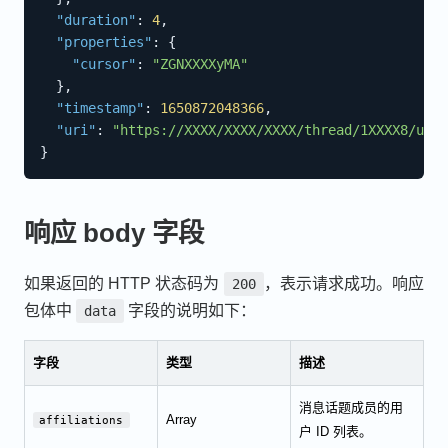
"duration"
:
4
,
"properties"
:
{
"cursor"
:
"ZGNXXXXyMA"
}
,
"timestamp"
:
1650872048366
,
"uri"
:
"https://XXXX/XXXX/XXXX/thread/1XXXX8/user
}
响应 body 字段
如果返回的 HTTP 状态码为
，表示请求成功。响应
200
包体中
字段的说明如下：
data
字段
类型
描述
消息话题成员的用
Array
affiliations
户 ID 列表。