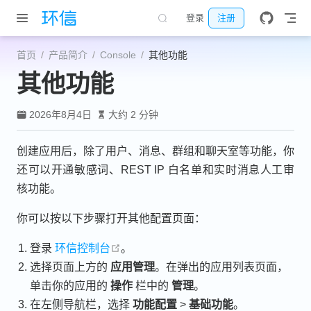
跳至主要內容
登录
注册
首页
产品简介
Console
其他功能
其他功能
2026年8月4日
大约 2 分钟
创建应用后，除了用户、消息、群组和聊天室等功能，你
还可以开通敏感词、REST IP 白名单和实时消息人工审
核功能。
你可以按以下步骤打开其他配置页面：
open in new window
登录
环信控制台
。
选择页面上方的
应用管理
。在弹出的应用列表页面，
单击你的应用的
操作
栏中的
管理
。
在左侧导航栏，选择
功能配置
>
基础功能
。