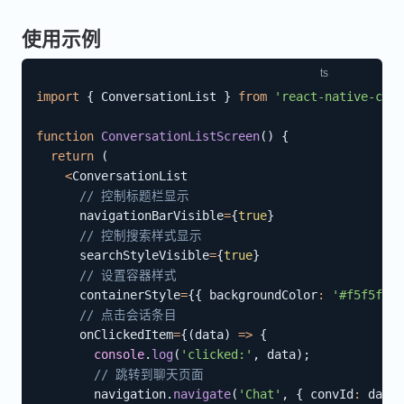
使用示例
import
{
 ConversationList 
}
from
'react-native-chat
function
ConversationListScreen
(
)
{
return
(
<
ConversationList

// 控制标题栏显示
      navigationBarVisible
=
{
true
}
// 控制搜索样式显示
      searchStyleVisible
=
{
true
}
// 设置容器样式
      containerStyle
=
{
{
 backgroundColor
:
'#f5f5f5'
// 点击会话条目
      onClickedItem
=
{
(
data
)
=>
{
console
.
log
(
'clicked:'
,
 data
)
;
// 跳转到聊天页面
        navigation
.
navigate
(
'Chat'
,
{
 convId
:
 data
.