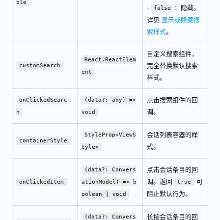
ble
-
：隐藏。
false
详见
显示或隐藏搜
索样式
。
自定义搜索组件，
React.ReactElem
完全替换默认搜索
customSearch
ent
样式。
点击搜索组件的回
onClickedSearc
(data?: any) =>
调。
h
void
会话列表容器的样
StyleProp<ViewS
containerStyle
式。
tyle>
点击会话条目的回
(data?: Convers
调。返回
可
onClickedItem
ationModel) => b
true
阻止默认行为。
oolean | void
长按会话条目的回
(data?: Convers