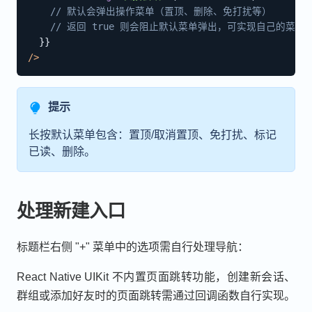
// 默认会弹出操作菜单（置顶、删除、免打扰等）
// 返回 true 则会阻止默认菜单弹出，可实现自己的菜单
}
}
/
>
提示
长按默认菜单包含：置顶/取消置顶、免打扰、标记
已读、删除。
处理新建入口
标题栏右侧 "+" 菜单中的选项需自行处理导航：
React Native UIKit 不内置页面跳转功能，创建新会话、
群组或添加好友时的页面跳转需通过回调函数自行实现。