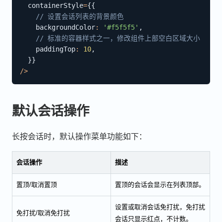
  containerStyle
=
{
{
// 设置会话列表的背景颜色
    backgroundColor
:
'#f5f5f5'
,
// 标准的容器样式之一，修改组件上部空白区域大小
    paddingTop
:
10
,
}
}
/
>
默认会话操作
长按会话时，默认操作菜单功能如下：
会话操作
描述
置顶/取消置顶
置顶的会话会显示在列表顶部。
设置或取消会话免打扰，免打扰
免打扰/取消免打扰
会话只显示红点，不计数。