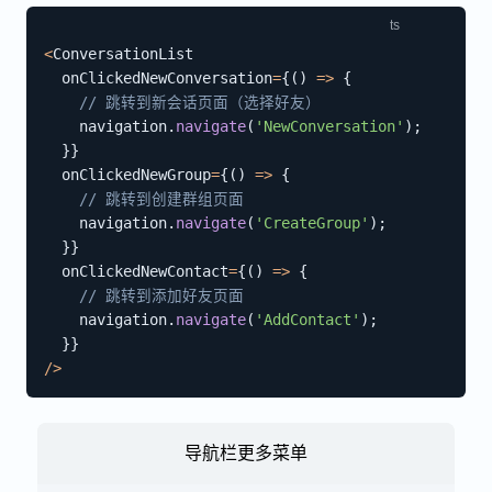
<
ConversationList

  onClickedNewConversation
=
{
(
)
=>
{
// 跳转到新会话页面（选择好友）
    navigation
.
navigate
(
'NewConversation'
)
;
}
}
  onClickedNewGroup
=
{
(
)
=>
{
// 跳转到创建群组页面
    navigation
.
navigate
(
'CreateGroup'
)
;
}
}
  onClickedNewContact
=
{
(
)
=>
{
// 跳转到添加好友页面
    navigation
.
navigate
(
'AddContact'
)
;
}
}
/
>
导航栏更多菜单