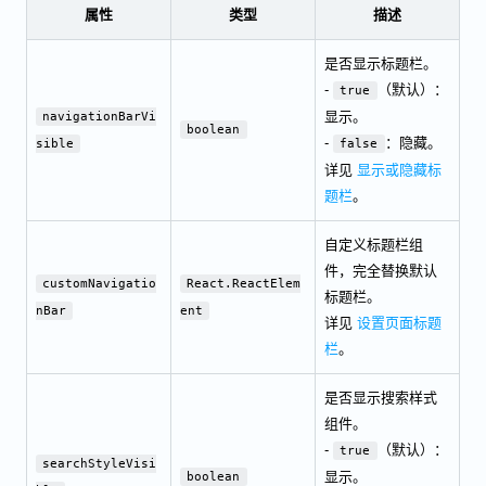
属性
类型
描述
是否显示标题栏。
-
（默认）：
true
显示。
navigationBarVi
boolean
-
：隐藏。
sible
false
详见
显示或隐藏标
题栏
。
自定义标题栏组
件，完全替换默认
customNavigatio
React.ReactElem
标题栏。
nBar
ent
详见
设置页面标题
栏
。
是否显示搜索样式
组件。
-
（默认）：
true
searchStyleVisi
显示。
boolean