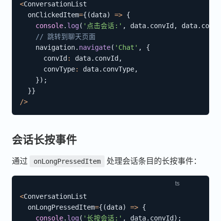
<
ConversationList

  onClickedItem
=
{
(
data
)
=>
{
console
.
log
(
'点击会话:'
,
 data
.
convId
,
 data
.
convN
// 跳转到聊天页面
    navigation
.
navigate
(
'Chat'
,
{
      convId
:
 data
.
convId
,
      convType
:
 data
.
convType
,
}
)
;
}
}
/
>
会话长按事件
通过
处理会话条目的长按事件：
onLongPressedItem
<
ConversationList

  onLongPressedItem
=
{
(
data
)
=>
{
console
.
log
(
'长按会话:'
,
 data
.
convId
)
;