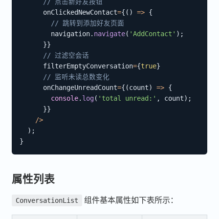
// 点击新好友按钮
      onClickedNewContact
=
{
(
)
=>
{
// 跳转到添加好友页面
        navigation
.
navigate
(
'AddContact'
)
;
}
}
// 过滤空会话
      filterEmptyConversation
=
{
true
}
// 监听未读总数变化
      onChangeUnreadCount
=
{
(
count
)
=>
{
console
.
log
(
'total unread:'
,
 count
)
;
}
}
/
>
)
;
}
属性列表
组件基本属性如下表所示：
ConversationList